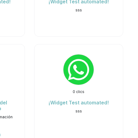
ted!
¡Widget Test automated!
sss
0 clics
del
¡Widget Test automated!
o
sss
rmación
a