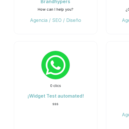
Brandhypers
How can I help you?
¿
Agencia / SEO / Diseño
Age
0 clics
¡Widget Test automated!
sss
Age