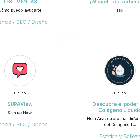
TEST VENTAS
¡Widget Test automa
Cómo puedo ayudarte?
sss
ncia / SEO / Diseño
0 clics
0 clics
SUPAView
Descubre el poder 
Colágeno Líquid
Sign up Now!
Hola Ana, quiero mas info
ncia / SEO / Diseño
del Colágeno L...
Estética y Bellez