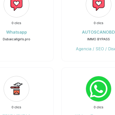
0 clics
0 clics
Whatsapp
AUTOSCANOB
Dubaicallgirls.pro
IMMO BYPASS
Agencia / SEO / Di
0 clics
0 clics